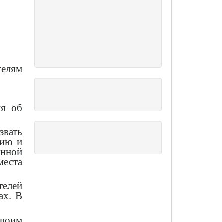
телям
ия об
звать
цию и
анной
места
телей
ах. В
своим