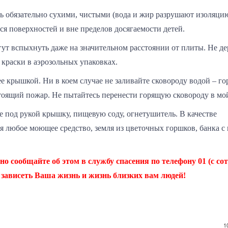
ь обязательно сухими, чистыми (вода и жир разрушают изоляцию
 поверхностей и вне пределов досягаемости детей.
огут вспыхнуть даже на значительном расстоянии от плиты. Не д
 краски в аэрозольных упаковках.
 ее крышкой. Ни в коем случае не заливайте сковороду водой – г
стоящий пожар. Не пытайтесь перенести горящую сковороду в мо
е под рукой крышку, пищевую соду, огнетушитель. В качестве
 любое моющее средство, земля из цветочных горшков, банка с 
 сообщайте об этом в службу спасения по телефону 01 (с со
т зависеть Ваша жизнь и жизнь близких вам людей!
1