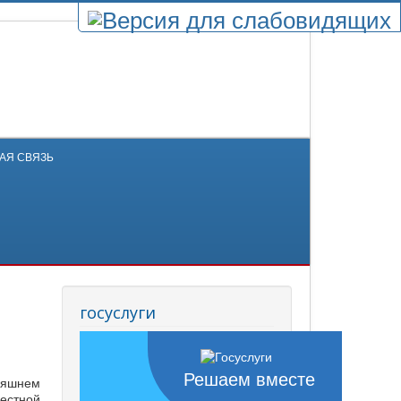
АЯ СВЯЗЬ
госуслуги
Решаем вместе
няшнем
естной