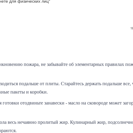
нете для физических лиц"
1
икновению пожара, не забывайте об элементарных правилах по
ходиться подальше от плиты. Старайтесь держать подальше все, 
жные пакеты и коробки.
мя готовки отодвиньте занавески - масло на сковороде может заго
стола весь нечаянно пролитый жир. Кулинарный жир, подсолнечн
ораются.