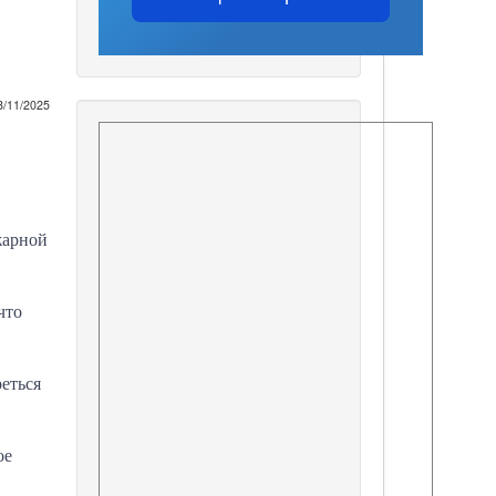
8/11/2025
жарной
что
реться
ое