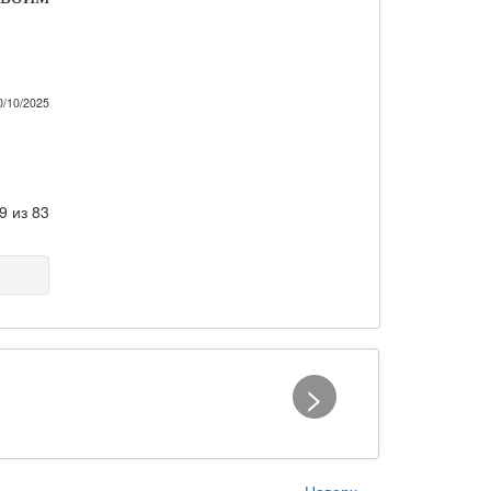
0/10/2025
9 из 83
>
Наверх