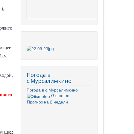
),
ержите
орящее
йку.
Погода в
водой,
с.Мурсалимкино
Погода в с.Мурсалимкино
тового
Gismeteo
Прогноз на 2 недели
0/11/2025