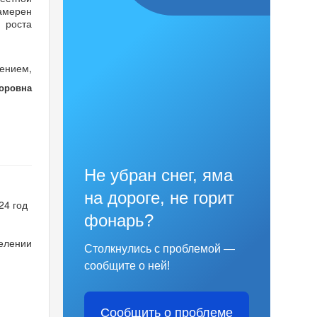
намерен
 роста
ением,
доровна
Не убран снег, яма
на дороге, не горит
24 год
фонарь?
делении
Столкнулись с проблемой —
сообщите о ней!
Сообщить о проблеме