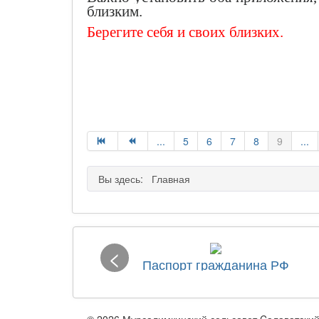
близким.
Берегите себя и своих близких.
...
5
6
7
8
9
...
Вы здесь:
Главная
<
Паспорт гражданина РФ
© 2026 Мурсалимкинский сельсовет Cалаватски