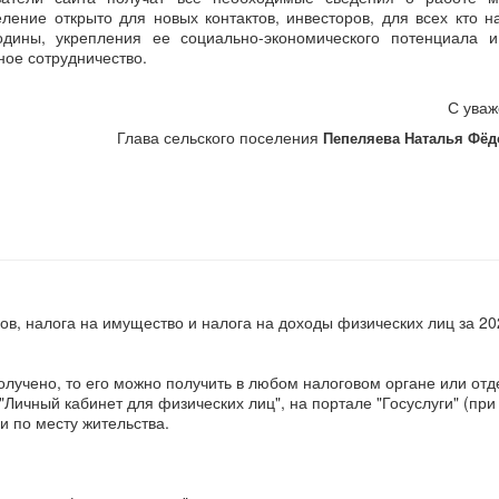
ление открыто для новых контактов, инвесторов, для всех кто 
дины, укрепления ее социально-экономического потенциала и
ное сотрудничество.
С уваж
Глава сельского поселения
Пепеляева Наталья Фё
ов, налога на имущество и налога на доходы физических лиц за 20
олучено, то его можно получить в любом налоговом органе или от
Личный кабинет для физических лиц", на портале "Госуслуги" (при
и по месту жительства.