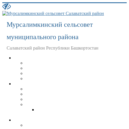
Мурсалимкинский сельсовет
муниципального района
Салаватский район Республики Башкортостан
Главная
История
Население
Организации
О СЕЛЬСКОМ ПОСЕЛЕНИИ
Совет
О СОВЕТЕ
ПОЛНОМОЧИЯ
РЕГЛАМЕНТ СОВЕТА
Депутаты
Предоставление сведений о доходах и
расходов депутатов
Администрация
Устав