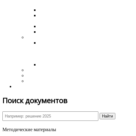
МАДОУ Мурсалимкинский детский сад № 1
Открытие ФАП в д. Баш-Ильчикеево
Открытие сельского дома культуры в
с.Мурсалимкино
Строительство нового СДК
Празднование 8 марта 2020 года
Формирование ГС
Протокол по итогам общественных
обсуждений по проекту Правил
благоустройства территории сельского
поселения
Башкирские дворики
Охрана труда
Муниципальные заказы, Аукционы, Госзакупки
Обращения граждан
Обратная связь
Поиск документов
Найти
Методические материалы