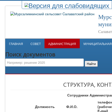
Мурс
муни
Салават
ГЛАВНАЯ
СОВЕТ
АДМИНИСТРАЦИЯ
МУНИЦИПАЛЬНАЯ
Поиск документов
Найти
СТРУКТУРА, КОН
Сотрудники Администрац
телефо
Должность
Ф.И.О.
(рабочи
E-mail