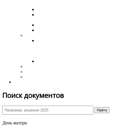
МАДОУ Мурсалимкинский детский сад № 1
Открытие ФАП в д. Баш-Ильчикеево
Открытие сельского дома культуры в
с.Мурсалимкино
Строительство нового СДК
Празднование 8 марта 2020 года
Формирование ГС
Протокол по итогам общественных
обсуждений по проекту Правил
благоустройства территории сельского
поселения
Башкирские дворики
Охрана труда
Муниципальные заказы, Аукционы, Госзакупки
Обращения граждан
Обратная связь
Поиск документов
Найти
День матери