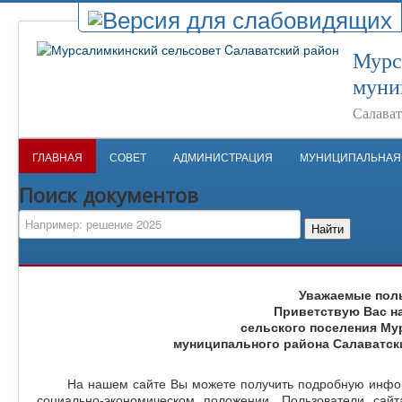
Мурс
муни
Салават
ГЛАВНАЯ
СОВЕТ
АДМИНИСТРАЦИЯ
МУНИЦИПАЛЬНАЯ
Поиск документов
Найти
Уважаемые поль
Приветствую Вас н
сельского поселения Му
муниципального района Салаватск
На нашем сайте Вы можете получить подробную информа
социально-экономическом положении. Пользователи сай