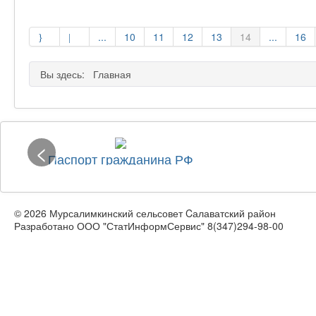
...
10
11
12
13
14
...
16
Вы здесь:
Главная
<
Паспорт гражданина РФ
© 2026 Мурсалимкинский сельсовет Cалаватский район
Разработано ООО "СтатИнформСервис" 8(347)294-98-00