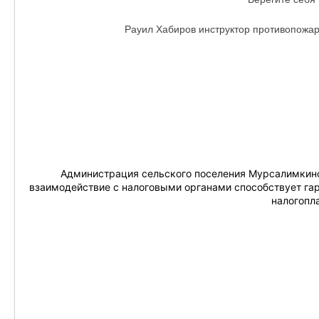
Рауил Хабиров инструктор противопожар
Администрация сельского поселения Мурсалимкинс
взаимодействие с налоговыми органами способствует га
налогопл