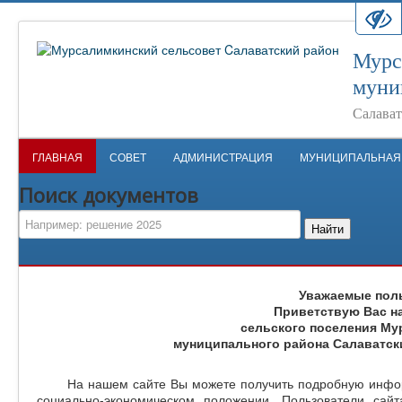
Мурс
муни
Салават
ГЛАВНАЯ
СОВЕТ
АДМИНИСТРАЦИЯ
МУНИЦИПАЛЬНАЯ
Поиск документов
Найти
Уважаемые поль
Приветствую Вас н
сельского поселения Му
муниципального района Салаватск
На нашем сайте Вы можете получить подробную информа
социально-экономическом положении. Пользователи сай